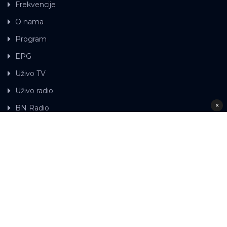
Frekvencije
O nama
Program
EPG
Uživo TV
Uživo radio
×
BN Radio
Gdje možete gledati BN TV
Kontakt
LAT
ЋР
Ova web stranica koristi kolačiće.
Kolačiće
upotrebljavamo kako bi ova web stranica radila pravilno te