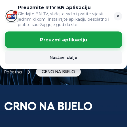
Preuzmite RTV BN aplikaciju
ЋР
VIJESTI
LAT
Gledajte BN TV, slušajte radio i pratite vijesti –
×
jednim klikom. Instalirajte aplikaciju besplatno i
pratite sadržaj gdje god da ste.
Preuzmi aplikaciju
Nastavi dalje
CRNO NA BIJELO
Početna
CRNO NA BIJELO