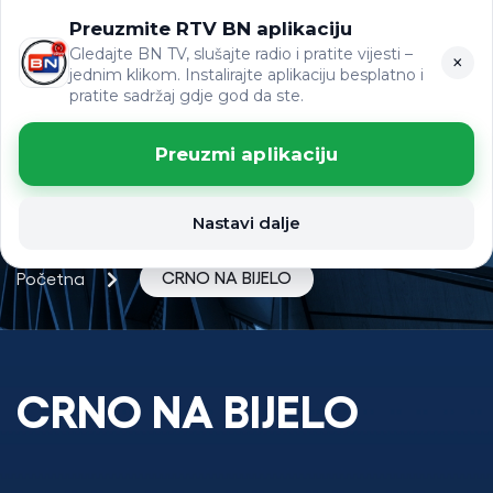
Preuzmite RTV BN aplikaciju
ЋР
VIJESTI
LAT
Gledajte BN TV, slušajte radio i pratite vijesti –
×
jednim klikom. Instalirajte aplikaciju besplatno i
pratite sadržaj gdje god da ste.
Preuzmi aplikaciju
Nastavi dalje
CRNO NA BIJELO
Početna
CRNO NA BIJELO