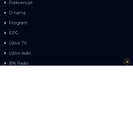
Frekvencije
O nama
Program
EPG
Uživo TV
Uživo radio
×
BN Radio
Gdje možete gledati BN TV
Kontakt
LAT
ЋР
Ova web stranica koristi kolačiće.
Kolačiće
upotrebljavamo kako bi ova web stranica radila pravilno te