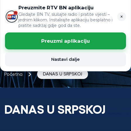
Preuzmite RTV BN aplikaciju
ЋР
VIJESTI
LAT
Gledajte BN TV, slušajte radio i pratite vijesti –
×
jednim klikom. Instalirajte aplikaciju besplatno i
pratite sadržaj gdje god da ste.
Preuzmi aplikaciju
Nastavi dalje
DANAS U SRPSKOJ
Početna
DANAS U SRPSKOJ