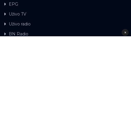
EPG
Uživo TV
Uživo radio
×
BN Radio
Gdje možete gledati BN TV
Kontakt
LAT
ЋР
Ova web stranica koristi kolačiće.
Kolačiće
upotrebljavamo kako bi ova web stranica radila pravilno te
kako bismo bili u stanju vršiti dalja unapređenja stranice sa
svrhom poboljšavanja vašeg korisničkog iskustva, kako
bismo personalizovali sadržaj i oglase, omogućili
funkcionalnost društvenih medija i analizirali promet.
© 2026 RTV BN - Sva prava zadržana. Razvoj:
Nastavkom korištenja naših internet stranica prihvatate