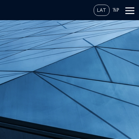
ЋР
LAT