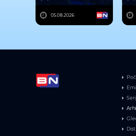
05.08.2026
Poč
Emis
Seri
Arh
Gle
Dist