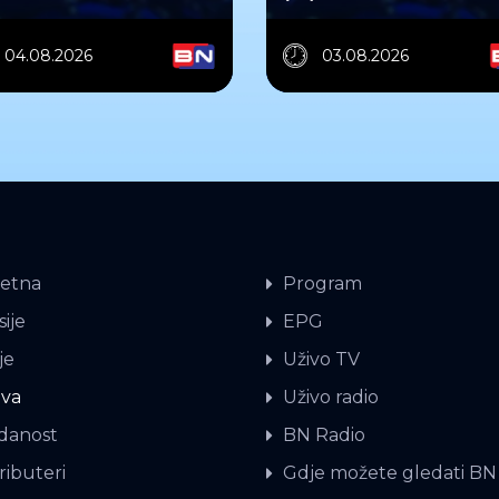
04.08.2026
03.08.2026
etna
Program
ije
EPG
je
Uživo TV
iva
Uživo radio
danost
BN Radio
ributeri
Gdje možete gledati BN