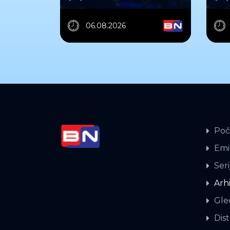
06.08.2026
Poč
Emis
Seri
Arh
Gle
Dist