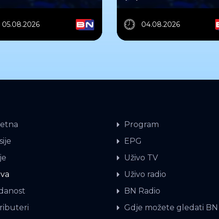
05.08.2026
04.08.2026
etna
Program
ije
EPG
je
Uživo TV
iva
Uživo radio
danost
BN Radio
ributeri
Gdje možete gledati BN