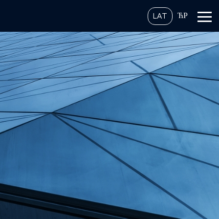
ЋР
LAT