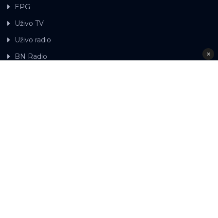
EPG
Uživo TV
Uživo radio
×
BN Radio
Gdje možete gledati BN TV
Kontakt
LAT
ЋР
Ova web stranica koristi kolačiće.
Kolačiće
upotrebljavamo kako bi ova web stranica radila pravilno te
kako bismo bili u stanju vršiti dalja unapređenja stranice sa
svrhom poboljšavanja vašeg korisničkog iskustva, kako
bismo personalizovali sadržaj i oglase, omogućili
funkcionalnost društvenih medija i analizirali promet.
© 2026 RTV BN - Sva prava zadržana. Razvoj:
Nastavkom korištenja naših internet stranica prihvatate