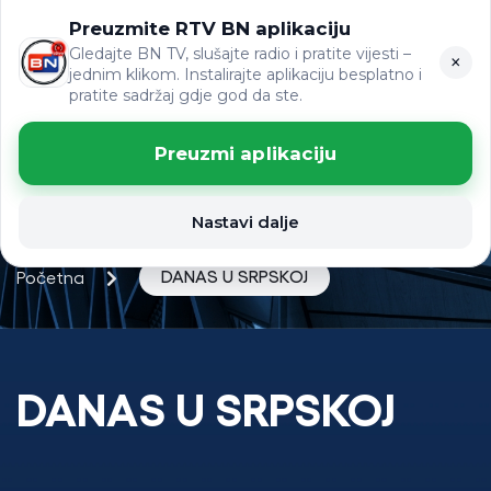
Preuzmite RTV BN aplikaciju
ЋР
VIJESTI
LAT
Gledajte BN TV, slušajte radio i pratite vijesti –
×
jednim klikom. Instalirajte aplikaciju besplatno i
pratite sadržaj gdje god da ste.
Preuzmi aplikaciju
Nastavi dalje
DANAS U SRPSKOJ
Početna
DANAS U SRPSKOJ