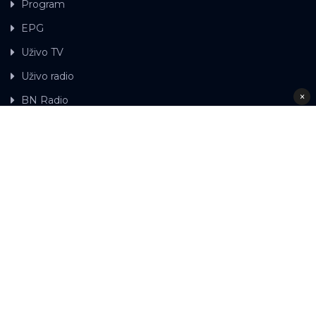
Program
EPG
Uživo TV
Uživo radio
×
BN Radio
Gdje možete gledati BN TV
Kontakt
LAT
ЋР
Ova web stranica koristi kolačiće.
Kolačiće
upotrebljavamo kako bi ova web stranica radila pravilno te
kako bismo bili u stanju vršiti dalja unapređenja stranice sa
svrhom poboljšavanja vašeg korisničkog iskustva, kako
bismo personalizovali sadržaj i oglase, omogućili
funkcionalnost društvenih medija i analizirali promet.