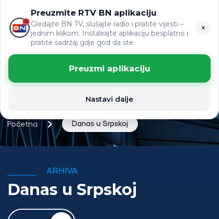
Preuzmite RTV BN aplikaciju
ЋР
VIJESTI
LAT
Gledajte BN TV, slušajte radio i pratite vijesti –
×
jednim klikom. Instalirajte aplikaciju besplatno i
pratite sadržaj gdje god da ste.
Preuzmi aplikaciju
Nastavi dalje
Danas u Srpskoj
Početna
ARHIVA
Danas u Srpskoj