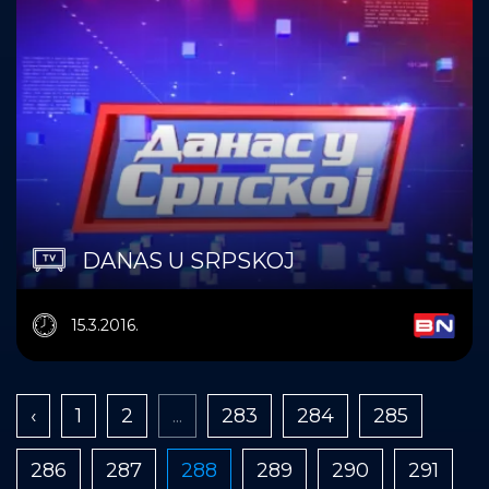
DANAS U SRPSKOJ
15.3.2016.
‹
1
2
...
283
284
285
286
287
288
289
290
291