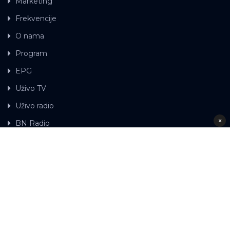
Marketing
Frekvencije
O nama
Program
EPG
Uživo TV
Uživo radio
×
BN Radio
Gdje možete gledati BN TV
Kontakt
LAT
ЋР
Ova web stranica koristi kolačiće.
Kolačiće