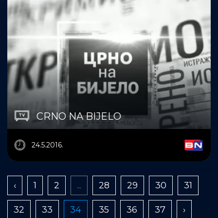
CRNO NA BIJELO
24.5.2016.
‹
1
2
...
28
29
30
31
32
33
34
35
36
37
›