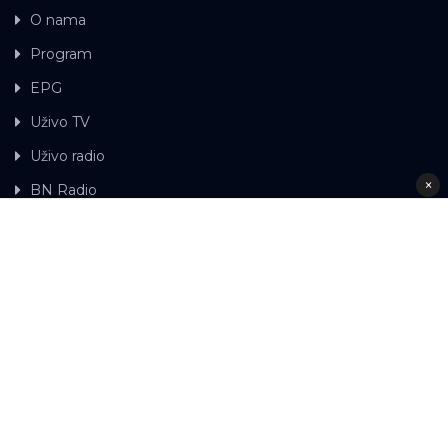
O nama
Program
EPG
Uživo TV
Uživo radio
×
BN Radio
Gdje možete gledati BN TV
Kontakt
LAT
ЋР
Ova web stranica koristi kolačiće.
Kolačiće
upotrebljavamo kako bi ova web stranica radila pravilno te
kako bismo bili u stanju vršiti dalja unapređenja stranice sa