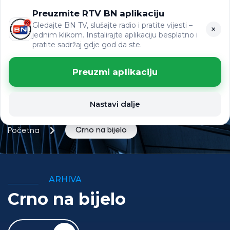
Preuzmite RTV BN aplikaciju
ЋР
VIJESTI
LAT
Gledajte BN TV, slušajte radio i pratite vijesti –
×
jednim klikom. Instalirajte aplikaciju besplatno i
pratite sadržaj gdje god da ste.
Preuzmi aplikaciju
Nastavi dalje
Crno na bijelo
Početna
ARHIVA
Crno na bijelo