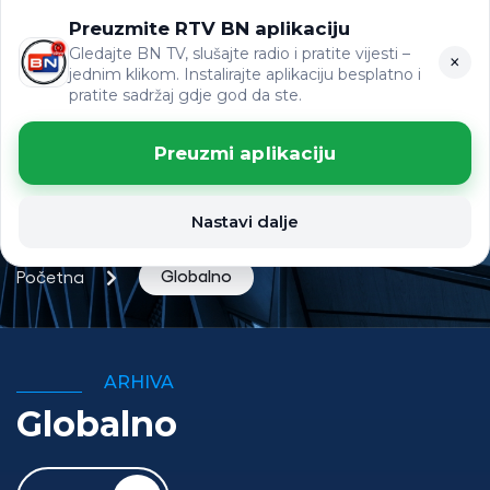
Preuzmite RTV BN aplikaciju
ЋР
VIJESTI
LAT
Gledajte BN TV, slušajte radio i pratite vijesti –
×
jednim klikom. Instalirajte aplikaciju besplatno i
pratite sadržaj gdje god da ste.
Preuzmi aplikaciju
Nastavi dalje
Globalno
Početna
ARHIVA
Globalno