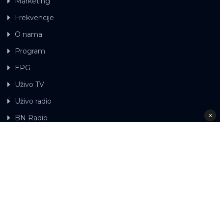
Marketing
Frekvencije
O nama
Program
EPG
Uživo TV
Uživo radio
×
BN Radio
Gdje možete gledati BN TV
Kontakt
LAT
ЋР
Ova web stranica koristi kolačiće.
Kolačiće