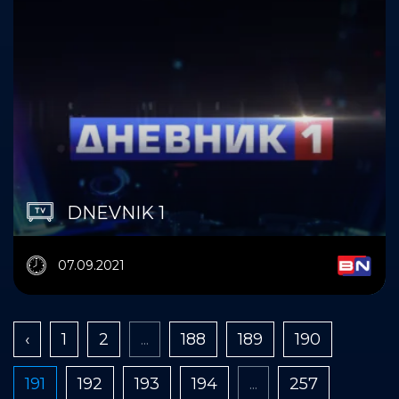
DNEVNIK 1
07.09.2021
‹
1
2
...
188
189
190
191
192
193
194
...
257