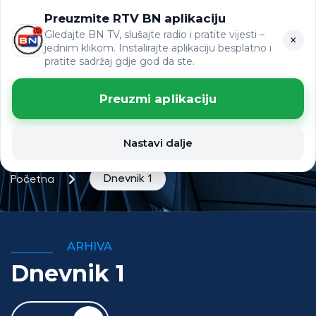
Preuzmite RTV BN aplikaciju
ЋР
VIJESTI
LAT
Gledajte BN TV, slušajte radio i pratite vijesti –
×
jednim klikom. Instalirajte aplikaciju besplatno i
pratite sadržaj gdje god da ste.
Preuzmi aplikaciju
Nastavi dalje
Dnevnik 1
Početna
ARHIVA
Dnevnik 1