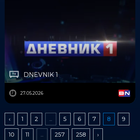
DNEVNIK 1
27.05.2026
‹
1
2
...
5
6
7
8
9
10
11
...
257
258
›