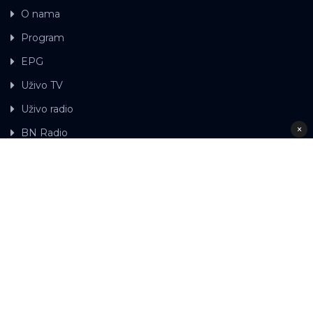
O nama
Program
EPG
Uživo TV
Uživo radio
×
BN Radio
Gdje možete gledati BN TV
Kontakt
LAT
ЋР
Ova web stranica koristi kolačiće.
Kolačiće
upotrebljavamo kako bi ova web stranica radila pravilno te
kako bismo bili u stanju vršiti dalja unapređenja stranice sa