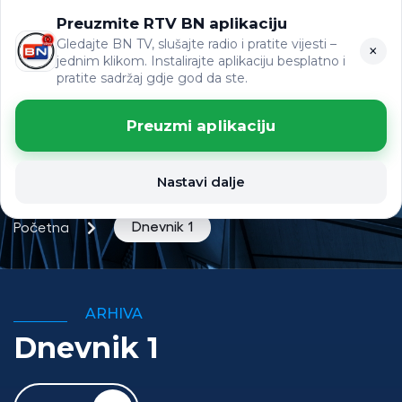
Preuzmite RTV BN aplikaciju
ЋР
VIJESTI
LAT
Gledajte BN TV, slušajte radio i pratite vijesti –
×
jednim klikom. Instalirajte aplikaciju besplatno i
pratite sadržaj gdje god da ste.
Preuzmi aplikaciju
Nastavi dalje
Dnevnik 1
Početna
ARHIVA
Dnevnik 1