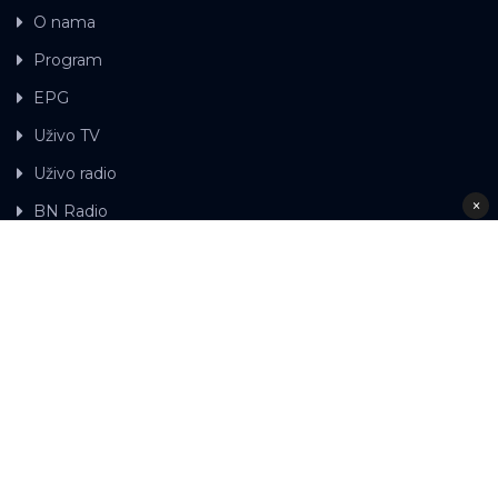
O nama
Program
EPG
Uživo TV
Uživo radio
×
BN Radio
Gdje možete gledati BN TV
Kontakt
LAT
ЋР
Ova web stranica koristi kolačiće.
Kolačiće
upotrebljavamo kako bi ova web stranica radila pravilno te
kako bismo bili u stanju vršiti dalja unapređenja stranice sa