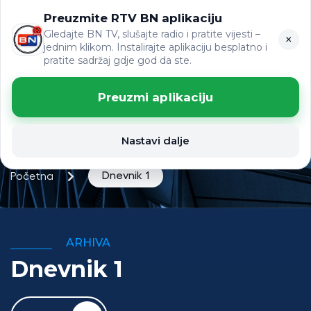
Preuzmite RTV BN aplikaciju
ЋР
VIJESTI
LAT
Gledajte BN TV, slušajte radio i pratite vijesti –
×
jednim klikom. Instalirajte aplikaciju besplatno i
pratite sadržaj gdje god da ste.
Preuzmi aplikaciju
Nastavi dalje
Dnevnik 1
Početna
ARHIVA
Dnevnik 1