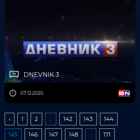
DNEVNIK 3
07.12.2020
‹
1
2
...
142
143
144
145
146
147
148
...
171