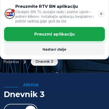
Preuzmite RTV BN aplikaciju
ЋР
VIJESTI
LAT
Gledajte BN TV, slušajte radio i pratite vijesti –
×
jednim klikom. Instalirajte aplikaciju besplatno i
pratite sadržaj gdje god da ste.
Preuzmi aplikaciju
Nastavi dalje
Dnevnik 3
Početna
ARHIVA
Dnevnik 3