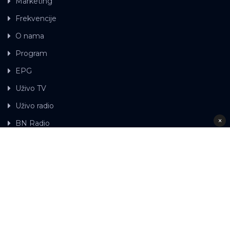
Marketing
Frekvencije
O nama
Program
EPG
Uživo TV
Uživo radio
×
BN Radio
Gdje možete gledati BN TV
Kontakt
LAT
ЋР
Ova web stranica koristi kolačiće.
Kolačiće