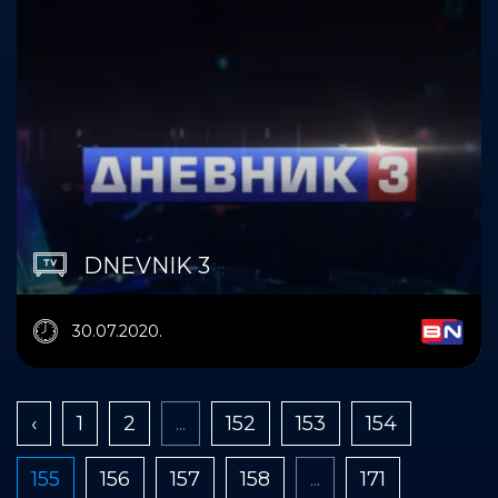
DNEVNIK 3
30.07.2020.
‹
1
2
...
152
153
154
155
156
157
158
...
171