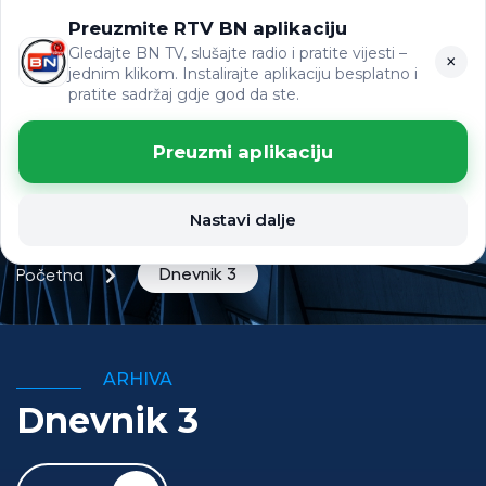
Preuzmite RTV BN aplikaciju
ЋР
VIJESTI
LAT
Gledajte BN TV, slušajte radio i pratite vijesti –
×
jednim klikom. Instalirajte aplikaciju besplatno i
pratite sadržaj gdje god da ste.
Preuzmi aplikaciju
Nastavi dalje
Dnevnik 3
Početna
ARHIVA
Dnevnik 3