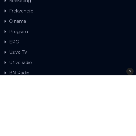
Marketing
Frekvencije
O nama
Program
EPG
Uživo TV
Uživo radio
×
BN Radio
Gdje možete gledati BN TV
Kontakt
LAT
ЋР
Ova web stranica koristi kolačiće.
Kolačiće