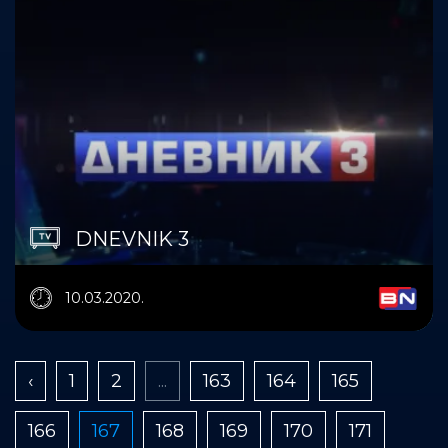
DNEVNIK 3
10.03.2020.
‹
1
2
...
163
164
165
166
167
168
169
170
171