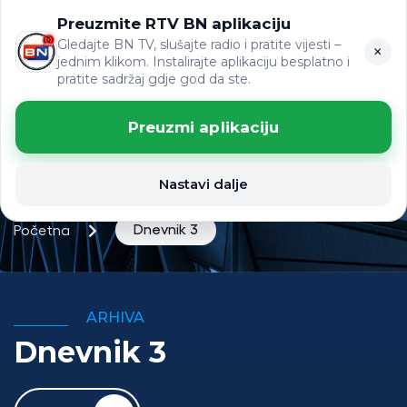
Preuzmite RTV BN aplikaciju
ЋР
VIJESTI
LAT
Gledajte BN TV, slušajte radio i pratite vijesti –
×
jednim klikom. Instalirajte aplikaciju besplatno i
pratite sadržaj gdje god da ste.
Preuzmi aplikaciju
Nastavi dalje
Dnevnik 3
Početna
ARHIVA
Dnevnik 3