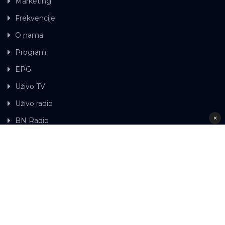
Marketing
Frekvencije
O nama
Program
EPG
Uživo TV
Uživo radio
×
BN Radio
Gdje možete gledati BN TV
Kontakt
LAT
ЋР
Ova web stranica koristi kolačiće.
Kolačiće