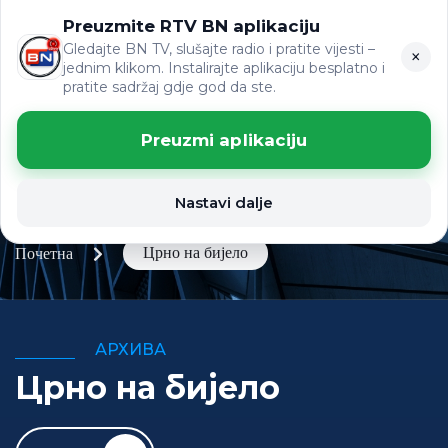
Preuzmite RTV BN aplikaciju
LAT
ВИЈЕСТИ
ЋР
Gledajte BN TV, slušajte radio i pratite vijesti –
×
jednim klikom. Instalirajte aplikaciju besplatno i
pratite sadržaj gdje god da ste.
Preuzmi aplikaciju
Nastavi dalje
Црно на бијело
Почетна
АРХИВА
Црно на бијело