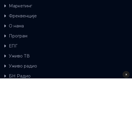
Маркетинг
Фреквенције
О нама
Програм
ЕПГ
Уживо ТВ
Уживо радио
×
БН Радио
Гдје можете гледати БН ТВ
Контакт
LAT
ЋР
Ова wеб страница користи колачиће.
Колачиће