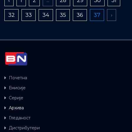
‹
1
2
...
28
29
30
31
32
33
34
35
36
37
›
Почетна
Емисије
Серије
Архива
Гледаност
Дистрибутери