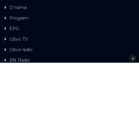
O nama
Program
EPG
Uživo TV
Uživo radio
×
BN Radio
Gdje možete gledati BN TV
Kontakt
LAT
ЋР
Ova web stranica koristi kolačiće.
Kolačiće
upotrebljavamo kako bi ova web stranica radila pravilno te
kako bismo bili u stanju vršiti dalja unapređenja stranice sa