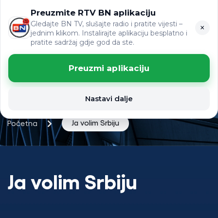
Preuzmite RTV BN aplikaciju
ЋР
VIJESTI
LAT
Gledajte BN TV, slušajte radio i pratite vijesti –
×
jednim klikom. Instalirajte aplikaciju besplatno i
pratite sadržaj gdje god da ste.
Preuzmi aplikaciju
Nastavi dalje
Ja volim Srbiju
Početna
Ja volim Srbiju