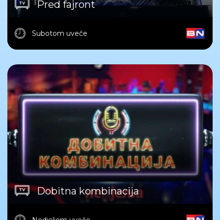
Pred fajront
Subotom uveče
Dobitna kombinacija
Nedjeljom uveče