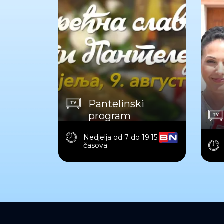
Pantelinski
program
Nedjelja od 7 do 19:15
časova