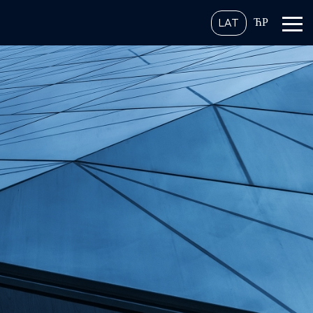
ЋР
LAT