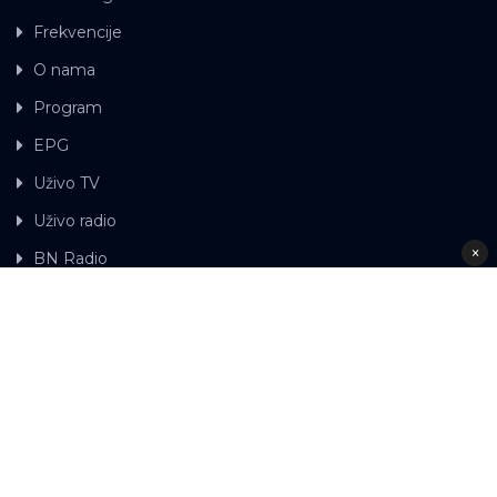
Frekvencije
O nama
Program
EPG
Uživo TV
Uživo radio
×
BN Radio
Gdje možete gledati BN TV
Kontakt
LAT
ЋР
Ova web stranica koristi kolačiće.
Kolačiće