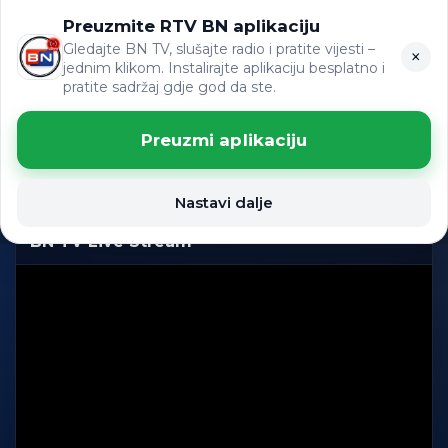
Preuzmite RTV BN aplikaciju
ЋР
VIJESTI
LAT
Gledajte BN TV, slušajte radio i pratite vijesti –
×
jednim klikom. Instalirajte aplikaciju besplatno i
pratite sadržaj gdje god da ste.
Gledajte BN TV uživo
Preuzmi aplikaciju
BN TELEVIZIJA Emitovanje uživo
Nastavi dalje
UŽIVO
Tap za fullscreen
BN TV Live Stream