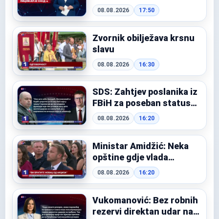
08.08.2026
17:50
Zvornik obilježava krsnu
slavu
08.08.2026
16:30
SDS: Zahtjev poslanika iz
FBiH za poseban status
memorijalnog centra
08.08.2026
16:20
Potočari - udar na ustav
BiH
Ministar Amidžić: Neka
opštine gdje vlada
opozicija vrate narodu
08.08.2026
16:20
akcize na gorivo
Vukomanović: Bez robnih
rezervi direktan udar na