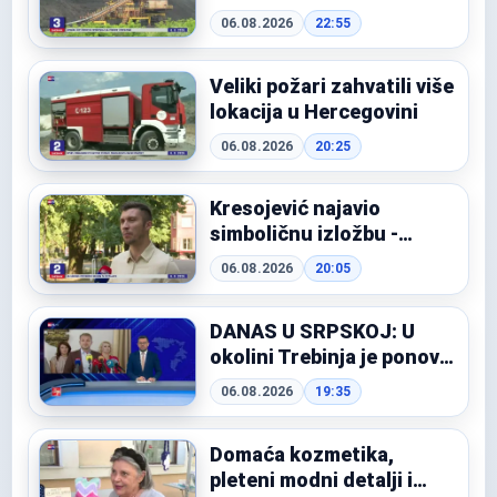
"Elektroprivrede
06.08.2026
22:55
Slovenije" protiv RiTE
Ugljevik
Veliki požari zahvatili više
lokacija u Hercegovini
06.08.2026
20:25
Kresojević najavio
simboličnu izložbu -
"Izložba palih bandera"
06.08.2026
20:05
DANAS U SRPSKOJ: U
okolini Trebinja je ponovo
izbio požar! Prijedor:
06.08.2026
19:35
Manifestacija "Plodovi
ljeta"!
Domaća kozmetika,
pleteni modni detalji i