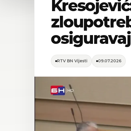
Kresojević
zloupotre
osigurava
RTV BN Vijesti
09.07.2026