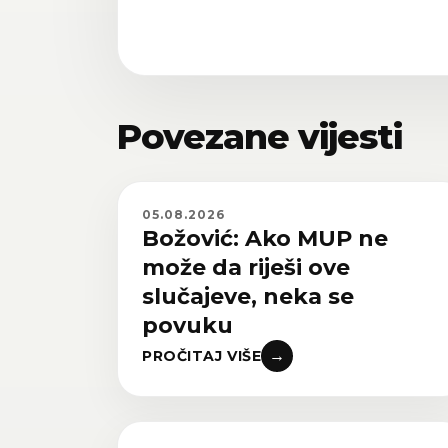
Povezane vijesti
05.08.2026
Božović: Ako MUP ne
može da riješi ove
slučajeve, neka se
povuku
→
PROČITAJ VIŠE