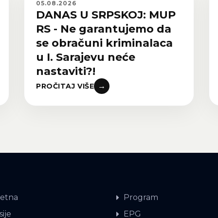
05.08.2026
DANAS U SRPSKOJ: MUP
RS - Ne garantujemo da
se obračuni kriminalaca
u I. Sarajevu neće
nastaviti?!
→
PROČITAJ VIŠE
etna
Program
ije
EPG