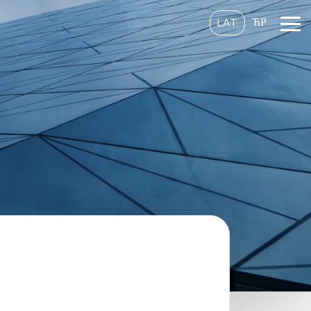
ЋР
LAT