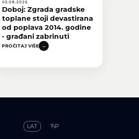
05.08.2026
Doboj: Zgrada gradske
toplane stoji devastirana
od poplava 2014. godine
- građani zabrinuti
→
PROČITAJ VIŠE
LAT
ЋР