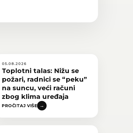
05.08.2026
Toplotni talas: Nižu se
požari, radnici se “peku”
na suncu, veći računi
zbog klima uređaja
→
PROČITAJ VIŠE