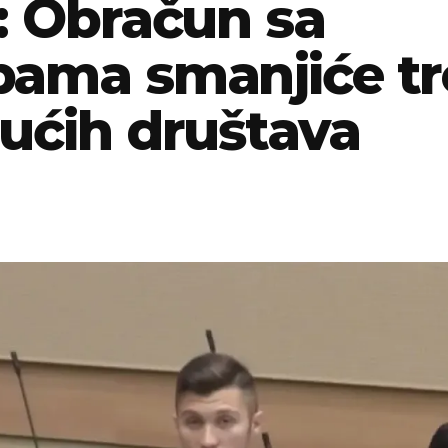
: Obračun sa
bama smanjiće t
jućih društava