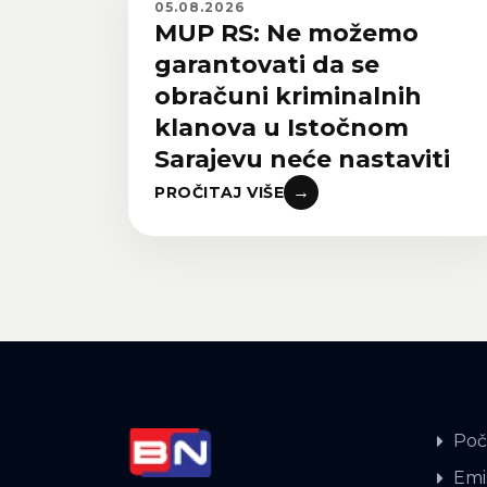
05.08.2026
MUP RS: Ne možemo
garantovati da se
obračuni kriminalnih
klanova u Istočnom
Sarajevu neće nastaviti
→
PROČITAJ VIŠE
Poč
Emis