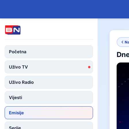
N
Početna
Dne
Uživo TV
Uživo Radio
Vijesti
Emisije
Serije