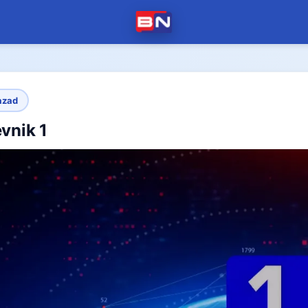
azad
vnik 1