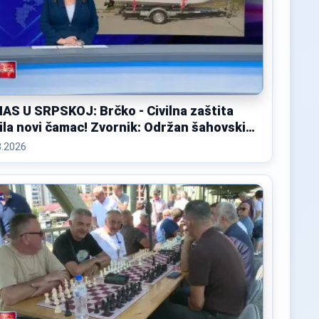
AS U SRPSKOJ: Brčko - Civilna zaštita
ila novi čamac! Zvornik: Održan šahovski
 na mostu!
8.2026