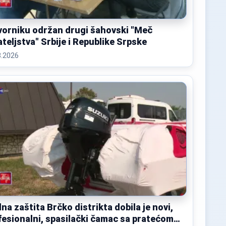
vorniku održan drugi šahovski "Meč
ateljstva" Srbije i Republike Srpske
8.2026
lna zaštita Brčko distrikta dobila je novi,
fesionalni, spasilački čamac sa pratećom