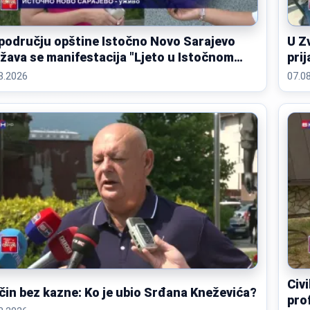
području opštine Istočno Novo Sarajevo
U Z
žava se manifestacija "Ljeto u Istočnom
prij
om Sarajevu"
8.2026
07.0
Civi
čin bez kazne: Ko je ubio Srđana Kneževića?
pro