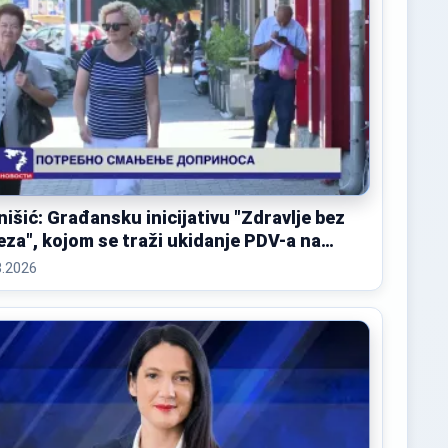
nišić: Građansku inicijativu "Zdravlje bez
eza", kojom se traži ukidanje PDV-a na
kove
8.2026