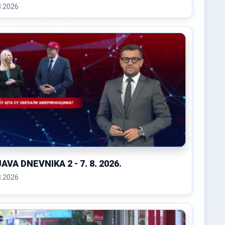
remom
8.2026
AVA DNEVNIKA 2 - 7. 8. 2026.
8.2026