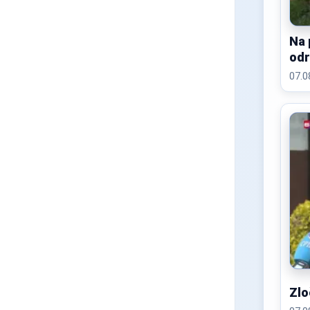
Na 
odr
Nov
07.0
Zlo