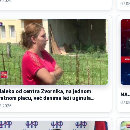
8.2026
op
07.0
aleko od centra Zvornika, na jednom
NAJ
vatnom placu, već danima leži uginula
07.0
otinja
8.2026