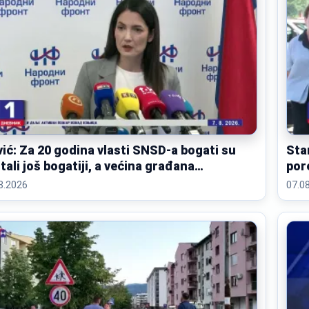
vić: Za 20 godina vlasti SNSD-a bogati su
Sta
tali još bogatiji, a većina građana
por
romašila
lije
8.2026
07.0