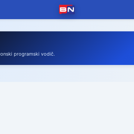
G
ronski programski vodič.