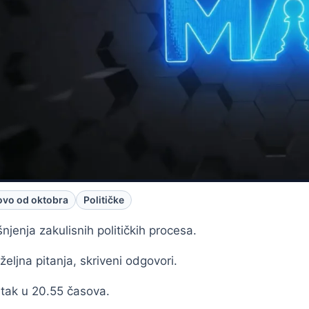
vo od oktobra
Političke
njenja zakulisnih političkih procesa.
eljna pitanja, skriveni odgovori.
tak u 20.55 časova.