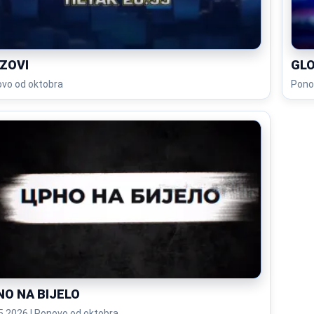
AZOVI
GL
vo od oktobra
Pono
NO NA BIJELO
06.05.2026 | Ponovo od oktobra