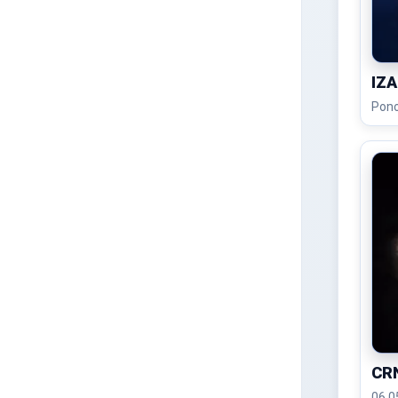
IZ
Pono
CR