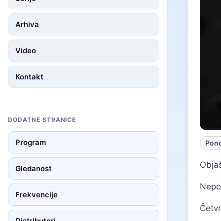
Arhiva
Video
Kontakt
DODATNE STRANICE
Program
Pono
Objaš
Gledanost
Nepož
Frekvencije
Četvr
Distributeri