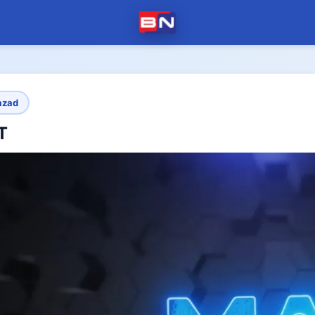
azad
T