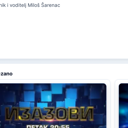
ik i voditelj Miloš Šarenac
ezano