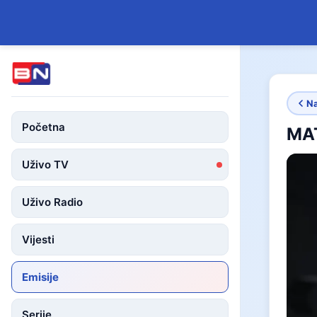
N
Početna
MA
Uživo TV
Uživo Radio
Vijesti
Emisije
Serije