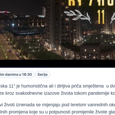
im danima u 18:30
Serije
ska 11" je humoristična ali i dirljiva priča smještena u dv
ze kroz svakodnevne izazove života tokom pandemije ko
vi životi iznenada se mijenjaju pod teretom vanrednih oko
lnih promjena koje su u potpunosti promijenile živote gla