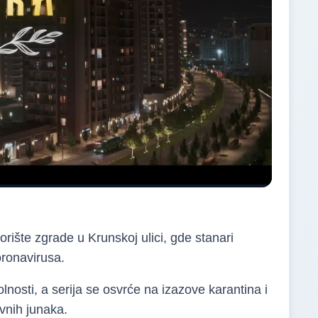
orište zgrade u Krunskoj ulici, gde stanari
ronavirusa.
lnosti, a serija se osvrće na izazove karantina i
vnih junaka.