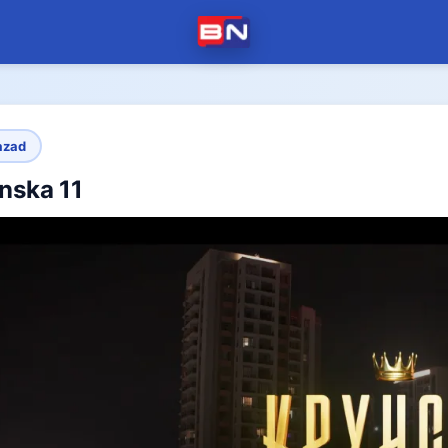
azad
nska 11