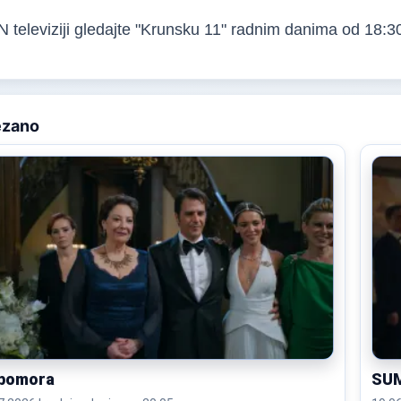
 televiziji gledajte "Krunsku 11" radnim danima od 18:3
ezano
ubomora
SU