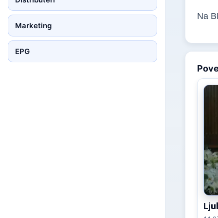
Na BN
Marketing
EPG
Pov
Lj