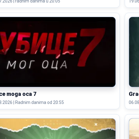
11.07.2026 | radnim danima u 20:05
ce moga oca 7
Gra
06.08.2026 | Radnim danima od 20:55